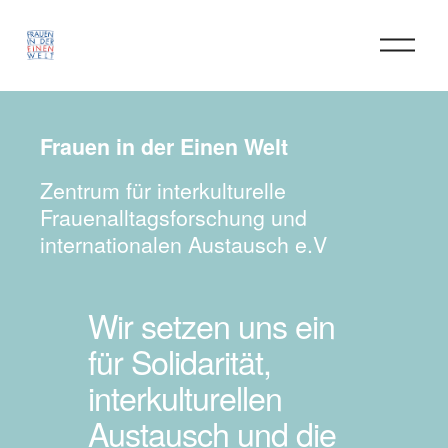
M
e
n
ü
ö
Frauen in der Einen Welt  
f
f
Zentrum für interkulturelle 
n
Frauenalltagsforschung und 
e
internationalen Austausch e.V
n
Wir setzen uns ein 
für Solidarität, 
interkulturellen 
Austausch und die 